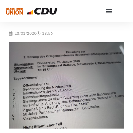
Unser Team OG
Unser Team VG
Unsere Ziele
23/01/2020
13:56