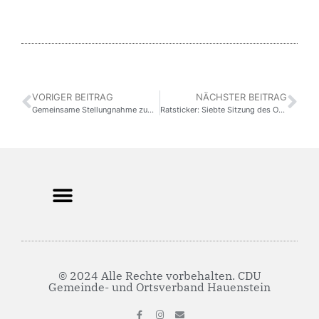
VORIGER BEITRAG
NÄCHSTER BEITRAG
Gemeinsame Stellungnahme zum Leserbrief „Falsches politisches Selbstverständnis“ in der Pirmasenser Rundschau vom 18. Dezember 2019
Ratsticker: Siebte Sitzung des Ortsgemeinderats am 23.01.2020
© 2024 Alle Rechte vorbehalten. CDU
Gemeinde- und Ortsverband Hauenstein