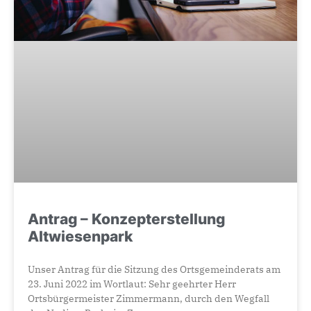
Antrag – Konzepterstellung
Altwiesenpark
Unser Antrag für die Sitzung des Ortsgemeinderats am
23. Juni 2022 im Wortlaut: Sehr geehrter Herr
Ortsbürgermeister Zimmermann, durch den Wegfall